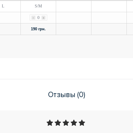
L
S/M
-
0
+
190 грн.
Отзывы (0)