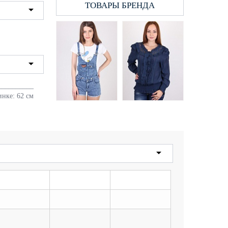
ТОВАРЫ БРЕНДА
Футболка женская
LadiesFashion 1011 с
принтом
160 грн.
__________
нке: 62 см
Комбинезон женский
Блузка женская
YiLiangfang 3311
EURO'S 13120 (3039)
джинс
с пуговицами
366 грн.
194 грн.