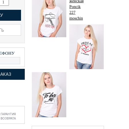
НУ
ТЬ
Футболка женская
Poncik 227 moschin
167 грн.
ЛЕФОНУ
Футболка женская
LadiesFashion 1010 с
принтом
160 грн.
Футболка женская
LadiesFashion 1001
160 грн.
ГАРАНТИЯ
ВОЗВРАТА