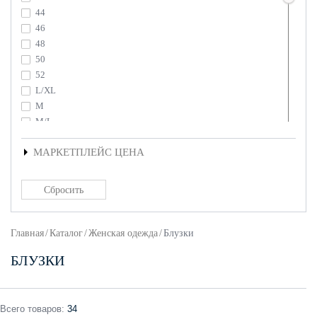
44
46
48
50
52
L/XL
M
M/L
S/M
МАРКЕТПЛЕЙС ЦЕНА
Главная
/
Каталог
/
Женская одежда
/
Блузки
БЛУЗКИ
Всего
товаров
:
34