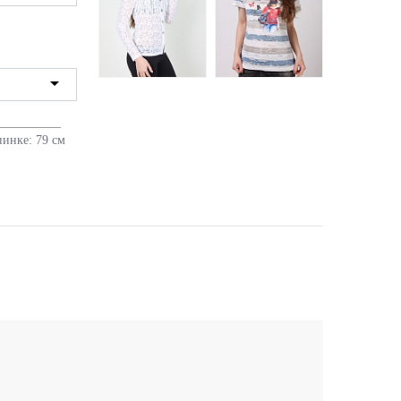
__________
инке: 79 см
Блузка женская W.W.J
Футболка женская
0323 вестерн
FeiFan 01 с принтом
121 грн.
229 грн.