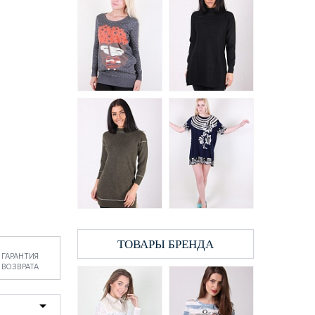
Туника женская High
Туника женская
Fasfion 13 с принтом
LadiesFashion 9716
297 грн.
468 грн.
ТОВАРЫ БРЕНДА
ГАРАНТИЯ
ВОЗВРАТА
Туника женская
Туника женская
Carrokar 11 (8909)
LadiesFashion 9712
трафарет
468 грн.
217 грн.