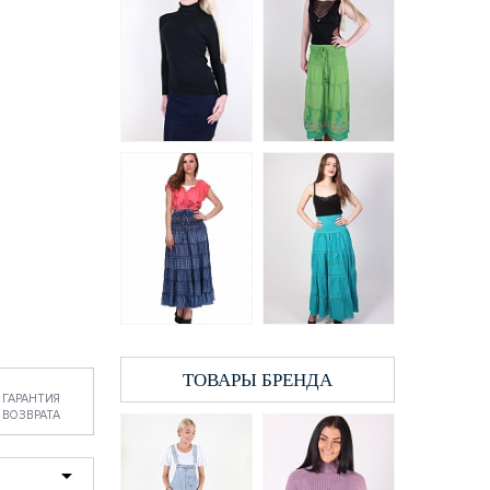
Юбка женская
Юбка женская
LadiesFashion 649
Carrokar 5013
194 грн.
194 грн.
ТОВАРЫ БРЕНДА
ГАРАНТИЯ
ВОЗВРАТА
Юбка женская
Юбка женская
XIAOJI 5108
XIAOJI 1379
194 грн.
206 грн.