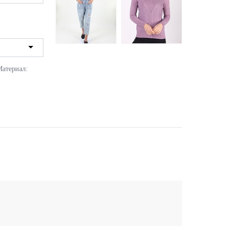
Материал:
Комбинезон женский
Гольф женский
Si Bao Lai 9092 джинс
LadiesFashion 9708
559 грн.
366 грн.