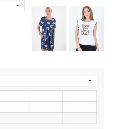
Платье женское
LadiesFashion 1993
650 грн.
Блузка женская
Туника женская
LadiesFashion 5012 с
LadiesFashion 905-3
принтом
399 грн.
285 грн.