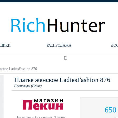
ЩИКИ
РАСПРОДАЖА
ДО
П
ское LadiesFashion 876
Платье женское LadiesFashion 876
Поставщик (Пекин)
650
Все модели Поставщик (Пекин)