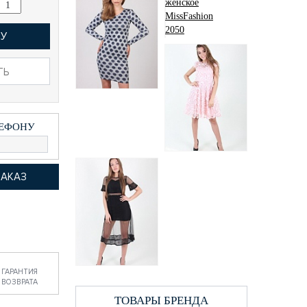
НУ
Платье женское
MissFashion 2050
ТЬ
297 грн.
ЛЕФОНУ
Платье женское
MissFashion 004
горох
308 грн.
Платье женское
Meixin 1851
821 грн.
ГАРАНТИЯ
ВОЗВРАТА
ТОВАРЫ БРЕНДА